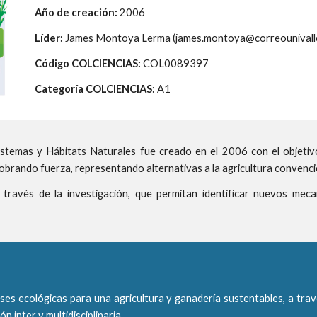
Año de creación: 
2006
Líder:
 James Montoya Lerma (james.montoya@correounivalle
Código COLCIENCIAS: 
COL0089397
Categoría COLCIENCIAS: 
A1
stemas y Hábitats Naturales fue creado en el 2006 con el objetivo 
cobrando fuerza, representando alternativas a la agricultura convenci
través de la investigación, que permitan identificar nuevos meca
bases ecológicas para una agricultura y ganadería sustentables, a tra
 inter y multidisciplinaria.